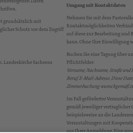
sonenbezogenen Daten
Umgang mit Kontaktdaten
chriften.
Nehmen Sie mit dem Pastoralk
t grundsätzlich mit
Kontaktmöglichkeiten Verbindu
glicher Schutz vor dem Zugriff
auf diese zur Bearbeitung und
kann. Ohne Ihre Einwilligung w
Buchen Sie eine Tagung über un
h. Landeskirche Sachsens
Pflichtfelder:
Vorname, Nachname, Straße und Ha
Beruf, E-Mail-Adresse. Diese Dat
Zimmerbuchung wunschgemäß zu 
Im Fall geförderter Veranstal
gemäß jeweiliger vertraglicher 
beispielsweise an die Landeszen
Veranstaltungen mit Kooperati
aus Ihrer Anmeldung. Eine sons