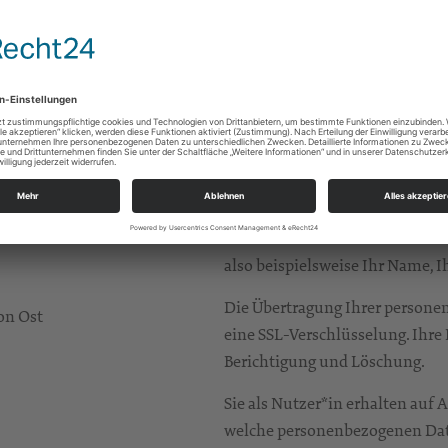
Fördermittelgeber bzw. Koopera
Ausschreibungstexten für die 
die Aufsichtsbehörde zu wenden,
Umgang mit personenbezogen
rer personenbezogenen Daten in
daten der zuständigen
Das Pastoralkolleg Meißen erh
nur dann weiter, wenn dies im g
Datenerhebung einwilligen.
)
Als personenbezogene Daten ge
Ihre Person zu bestimmen und 
also beispielsweise Ihr Name,
Die Übertragung Ihrer persone
on Ost
eine SSL-Verschlüsselung. Ihre 
Berichtigung und Löschung.
Sie als Nutzer*in erhalten auf 
welche personenbezogenen Date