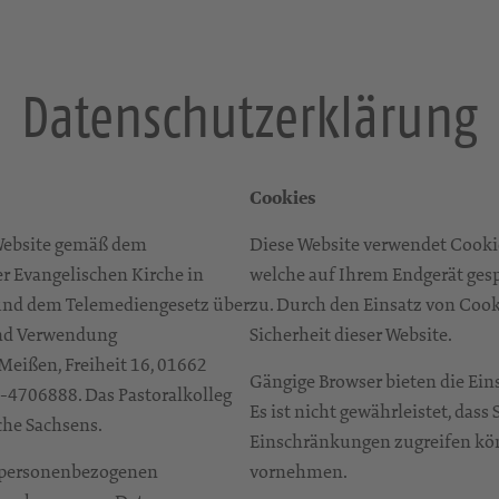
Datenschutzerklärung
Cookies
 Website gemäß dem
Diese Website verwendet Cookie
r Evangelischen Kirche in
welche auf Ihrem Endgerät gespe
nd dem Telemediengesetz über
zu. Durch den Einsatz von Cook
und Verwendung
Sicherheit dieser Website.
Meißen, Freiheit 16, 01662
Gängige Browser bieten die Ein
1-4706888. Das Pastoralkolleg
Es ist nicht gewährleistet, dass
che Sachsens.
Einschränkungen zugreifen kö
r personenbezogenen
vornehmen.