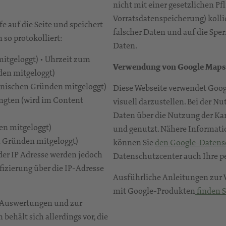
nicht mit einer gesetzlichen Pf
Vorratsdatenspeicherung) kollid
e auf die Seite und speichert
falscher Daten und auf die Sp
n so protokolliert:
Daten.
mitgeloggt) • Uhrzeit zum
Verwendung von Google Maps
den mitgeloggt)
chnischen Gründen mitgeloggt)
Diese Webseite verwendet Goo
angten (wird im Content
visuell darzustellen. Bei der 
Daten über die Nutzung der Ka
en mitgeloggt)
und genutzt. Nähere Informati
n Gründen mitgeloggt)
können Sie
den Google-Datens
 der IP Adresse werden jedoch
Datenschutzcenter auch Ihre p
fizierung über die IP-Adresse
Ausführliche Anleitungen zur
mit Google-Produkten
finden S
n Auswertungen und zur
behält sich allerdings vor, die