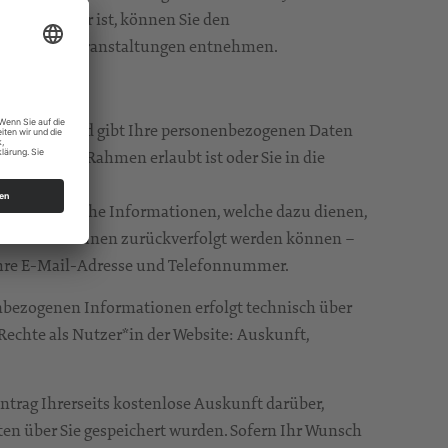
tionspartner ist, können Sie den
jeweiligen Veranstaltungen entnehmen.
en Daten
ebt, nutzt und gibt Ihre personenbezogenen Daten
esetzlichen Rahmen erlaubt ist oder Sie in die
lten sämtliche Informationen, welche dazu dienen,
welche zu Ihnen zurückverfolgt werden können –
 Ihre E-Mail-Adresse und Telefonnummer.
nbezogenen Informationen erfolgt technisch über
Rechte als Nutzer*in der Website: Auskunft,
Antrag Ihrerseits kostenlose Auskunft darüber,
n über Sie gespeichert wurden. Sofern Ihr Wunsch