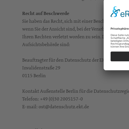
Recht auf Beschwerde
Sie haben das Recht, sich mit einer Beschwerde an 
wenn Sie der Ansicht sind, bei der Verarbeitung Ih
Ihren Rechten verletzt worden zu sein. Die Kontakt
Aufsichtsbehörde sind:
Beauftragter für den Datenschutz der EKD (BfD EKD
Invalidenstraße 29
0115 Berlin
Kontakt Außenstelle Berlin für die Datenschutzregi
Telefon: +49 (0)30 2005157-0
E-mail: ost@datenschutz.ekt.de