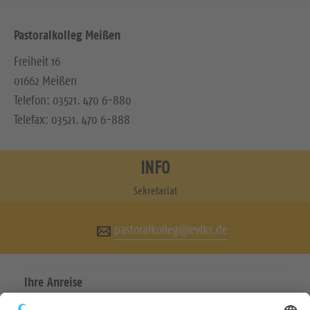
Pastoralkolleg Meißen
Freiheit 16
01662 Meißen
Telefon: 03521. 470 6-880
Telefax: 03521. 470 6-888
INFO
Sekretariat
pastoralkolleg@evlks.de
Ihre Anreise