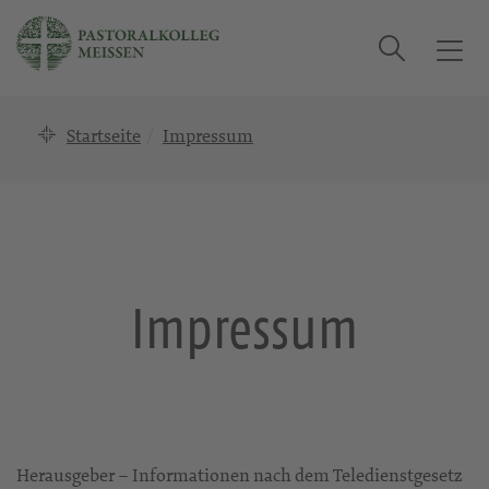
Suche
T
o
g
Startseite
Impressum
g
l
e
n
a
v
i
Impressum
g
a
t
i
o
n
Herausgeber – Informationen nach dem Teledienstgesetz