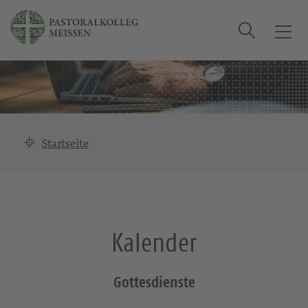
Suche
T
o
g
g
l
e
n
Startseite
a
v
i
g
a
Kalender
t
i
o
Gottesdienste
n