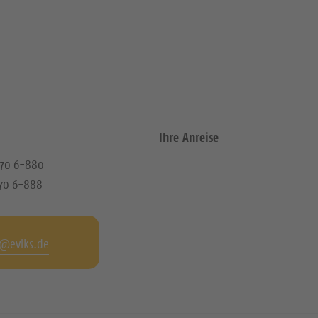
Ihre Anreise
 470 6-880
470 6-888
g@evlks.de