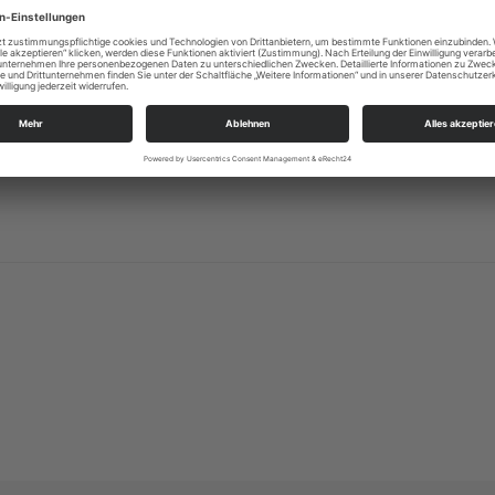
skurs zum Prädikantendienstfür Religions- und
ntin undPrädikant gestalten Sie ehrenamtlich […]