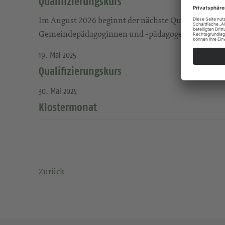
Qualifizierungskurs
Im August 2026 beginnt der nächste Qualifizierung
Gemeindepädagoginnen und -pädagogen. Als Prädika
19. Mai 2025
Qualifizierungskurs
30. Mai 2024
Klostermonat
Zurück